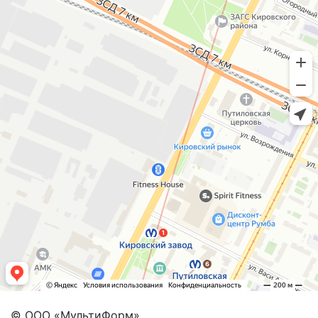
© ООО «МультиФорм»